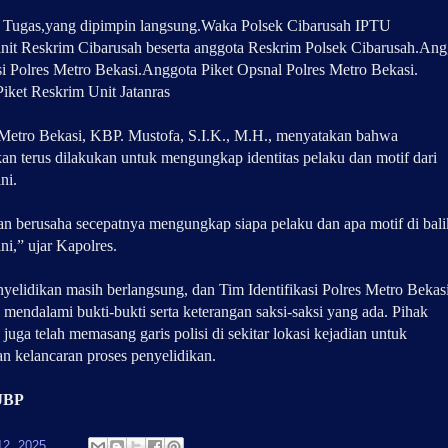
 Tugas,yang dipimpin langsung.Waka Polsek Cibarusah IPTU
anit Reskrim Cibarusah beserta anggota Reskrim Polsek Cibarusah.Ang
asi Polres Metro Bekasi.Anggota Piket Opsnal Polres Metro Bekasi.
iket Reskrim Unit Jatanras
Metro Bekasi, KBP. Mustofa, S.I.K., M.H., menyatakan bahwa
kan terus dilakukan untuk mengungkap identitas pelaku dan motif dari
ini.
n berusaha secepatnya mengungkap siapa pelaku dan apa motif di bali
ini,” ujar Kapolres.
nyelidikan masih berlangsung, dan Tim Identifikasi Polres Metro Bekas
 mendalami bukti-bukti serta keterangan saksi-saksi yang ada. Pihak
 juga telah memasang garis polisi di sekitar lokasi kejadian untuk
n kelancaran proses penyelidikan.
 JBP
12, 2025