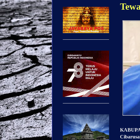
Tewa
KABUPATE
Cibarusa