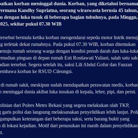
atkan korban meninggal dunia. Korban, yang diketahui bernama
ermana Kandhy Supriatna, seorang wiraswasta berusia 45 tahun,
n dengan luka tusuk di beberapa bagian tubuhnya, pada Minggu,
2025, sekitar pukul 07.30 WIB
 tersebut bermula ketika korban mengendarai sepeda motor listrik menu
g terletak dekat rumahnya. Pada pukul 07.30 WIB, korban ditemukan
menuju rumah seorang warga dengan kondisi penuh darah dan luka-luka
mudian pingsan di depan rumah Esti Rostiawati Yuliani, salah satu sak
dian tersebut. Segera setelah itu, saksi Lili Abdul Gofur dan Fauzan
embawa korban ke RSUD Cileungsi.
 di rumah sakit, meskipun sudah mendapatkan perawatan medis, korba
 meninggal dunia akibat luka tusukan di kepala, leher, pipi, dan perut.
olisian dari Polres Metro Bekasi yang segera melakukan olah TKP,
garis polisi dan langsung melaksanakan penyelidikan lebih lanjut. Poli
gumpulkan keterangan dari beberapa saksi, serta barang bukti yang
 di lokasi kejadian. Motif dari penusukan ini masih dalam penyelidikan
t.