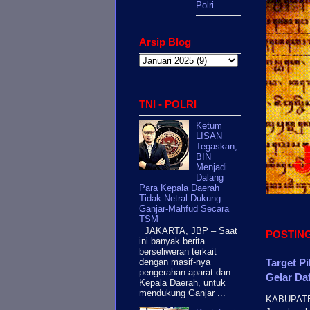
Polri
Arsip Blog
TNI - POLRI
Ketum
LISAN
Tegaskan,
BIN
Menjadi
Dalang
Para Kepala Daerah
Tidak Netral Dukung
Ganjar-Mahfud Secara
TSM
JAKARTA, JBP – Saat
POSTIN
ini banyak berita
berseliweran terkait
Target Pi
dengan masif-nya
pengerahan aparat dan
Gelar Da
Kepala Daerah, untuk
mendukung Ganjar ...
KABUPATEN