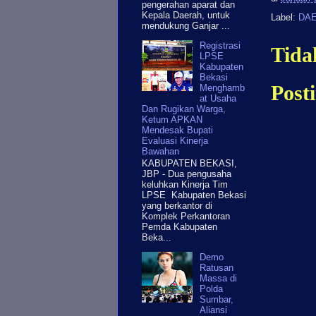
pengerahan aparat dan
Kepala Daerah, untuk
Label:
DA
mendukung Ganjar ...
Registrasi
Tida
LPSE
Kabupaten
Bekasi
Post
Menghamb
at Usaha
Dan Rugikan Warga,
Ketum APKAN
Mendesak Bupati
Evaluasi Kinerja
Bawahan
KABUPATEN BEKASI,
JBP - Dua pengusaha
keluhkan Kinerja Tim
LPSE Kabupaten Bekasi
yang berkantor di
Komplek Perkantoran
Pemda Kabupaten
Beka...
Demo
Ratusan
Massa di
Polda
Sumbar,
Aliansi