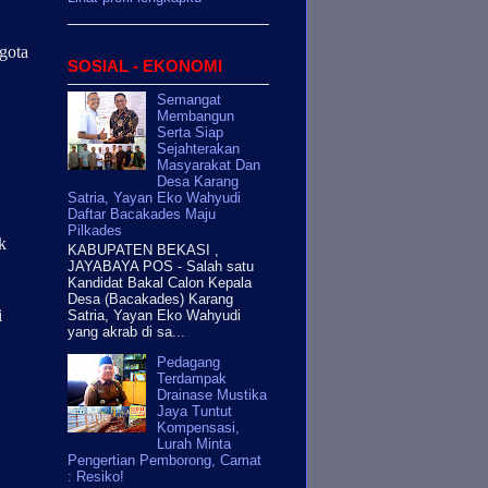
gota
SOSIAL - EKONOMI
Semangat
Membangun
Serta Siap
Sejahterakan
Masyarakat Dan
Desa Karang
Satria, Yayan Eko Wahyudi
Daftar Bacakades Maju
Pilkades
k
KABUPATEN BEKASI ,
JAYABAYA POS - Salah satu
Kandidat Bakal Calon Kepala
Desa (Bacakades) Karang
i
Satria, Yayan Eko Wahyudi
yang akrab di sa...
Pedagang
Terdampak
Drainase Mustika
Jaya Tuntut
Kompensasi,
Lurah Minta
Pengertian Pemborong, Camat
: Resiko!