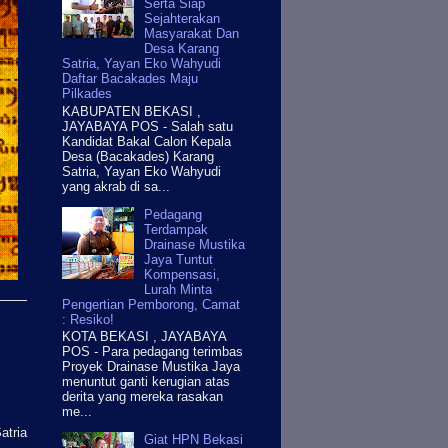
Serta Siap
Sejahterakan
Masyarakat Dan
Desa Karang
Satria, Yayan Eko Wahyudi
Daftar Bacakades Maju
Pilkades
KABUPATEN BEKASI ,
JAYABAYA POS - Salah satu
Kandidat Bakal Calon Kepala
Desa (Bacakades) Karang
Satria, Yayan Eko Wahyudi
yang akrab di sa...
Pedagang
Terdampak
Drainase Mustika
Jaya Tuntut
Kompensasi,
Lurah Minta
Pengertian Pemborong, Camat
: Resiko!
KOTA BEKASI , JAYABAYA
POS - Para pedagang terimbas
Proyek Drainase Mustika Jaya
menuntut ganti kerugian atas
derita yang mereka rasakan
me...
atria
Giat HPN Bekasi