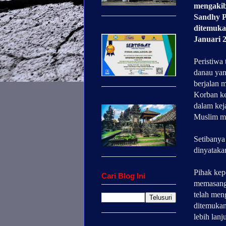
mengakib
Sandhy P
ditemuka
Januari 
Peristiwa
danau yan
berjalan 
Korban ke
dalam keja
Muslim m
Setibanya
dinyatakan
Pihak kep
Cari Blog Ini
memasang 
telah men
ditemukan
lebih lanju