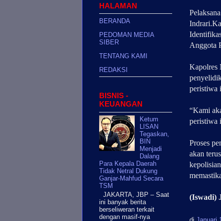
HALAMAN
Pelaksana
BERANDA
Indrari.K
Identifik
PEDOMAN MEDIA
SIBER
Anggota P
TENTANG KAMI
Kapolres 
REDAKSI
penyelidi
peristiwa 
BISNIS -
KEUANGAN
“Kami aka
Ketum
peristiwa 
LISAN
Tegaskan,
BIN
Proses pe
Menjadi
akan terus
Dalang
Para Kepala Daerah
kepolisian
Tidak Netral Dukung
memastika
Ganjar-Mahfud Secara
TSM
JAKARTA, JBP – Saat
(Iswadi)
ini banyak berita
berseliweran terkait
dengan masif-nya
di
Januari 