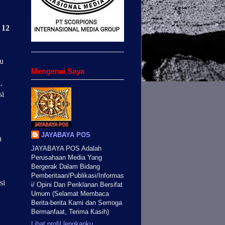
 12
ju
Mengenai Saya
.
si
JAYABAYA POS
n
JAYABAYA POS Adalah
Perusahaan Media Yang
Bergerak Dalam Bidang
Pemberitaan/Publikasi/Informas
si
i/ Opini Dan Periklanan Bersifat
Umum (Selamat Membaca
Berita-berita Kami dan Semoga
Bermanfaat, Terima Kasih)
Lihat profil lengkapku